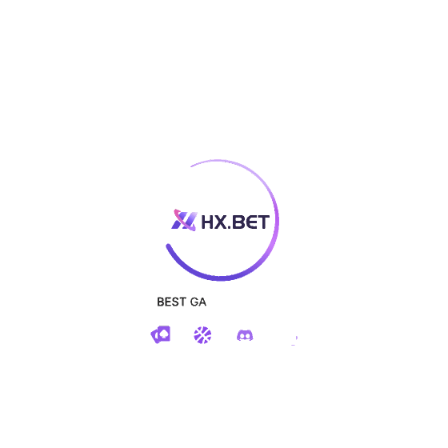
核心价值观：诚信、创新、服务
企业核心： 诚信
企业精神： 团结拼搏、开拓求实、满足用户、科技进步。
客户：为客户提供高质量和最大价值的专业化产品和服务，以真
诚和实力赢得客户的理解、尊重和支持。
市场：为客户降低采购成本和风险，为客户投资提供切实保
障。
发展：追求永续发展的目标，并把它建立在客户满意的基础上。
关于“为合作伙伴创造价值”
公司认为客户、供应商、公司股东、公司员工等一切和自身有合
作关系的单位和个人都是自己的合作伙伴，并只有通过努力为合
作伙伴创造价值，才能体现自身的价值并获得发展和成功。